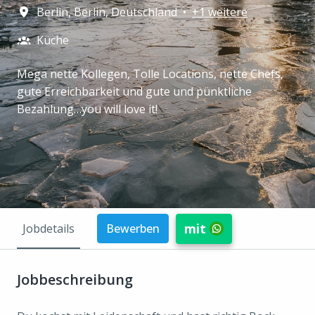
Berlin
,
Berlin
,
Deutschland
•
+1 weitere
Küche
Mega nette Kollegen, Tolle Locations, nette Chefs,
gute Erreichbarkeit und gute und pünktliche
Bezahlung…you will love it!
mit
Jobdetails
Bewerben
Jobbeschreibung